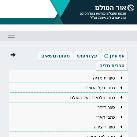
Toggle
gation
עץ עיון
עץ חיפוש
מפתח נושאים
ספרית מדיה
ספרית מדיה
כתבי בעל הסולם
כתבי תלמידי בעל הסולם
ספר הזהר
כתבי הארי
ספר היצירה
מקובלים נוספים