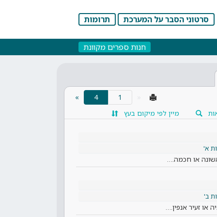
סרטוני הסבר על המערכת
תרומות
חנות ספרים מקוונת
(current)
»
4
«
ות
מיין לפי מיקום בעץ
 א'
שונה או חכמה.…
 ב'
 או זעיר אנפין.…