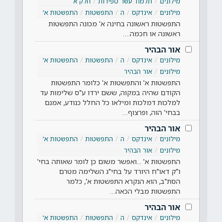
מילונים
תלמוד עשר ספירות
חלק א
מילונים
אינדקס
ה
התפשטות
התפשטות א'
התפשטות ראשונה בחינה א' מכונה התפשטות
ראשונה או חכמה.…
אור הבהיר
מילונים
אינדקס
ה
התפשטות
התפשטות א'
מילונים
אור הבהיר
התפשטות א' והתפשטות א' כלומר התפשטות
הקודם שהיה במקוה, ששם ירדו ע"ס שלימות עד
למלכות דמלכות ומילאו כל החלל כנודע, אמנם
בבחי' הוה, ופרצוף…
אור הבהיר
מילונים
אינדקס
ה
התפשטות
התפשטות א'
מילונים
אור הבהיר
התפשטות א' ...ואפשר משום כן לומר שאותה בחי'
ו"ק דאו"ח היורד על בחי"ג השלימה מטרם
הסת"ב, הוא הנקרא התפשטות א', כלמר
התפשטות מבלי הכאה…
אור הבהיר
מילונים
אינדקס
ה
התפשטות
התפשטות א'