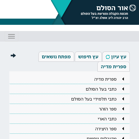
Toggle
gation
עץ עיון
עץ חיפוש
מפתח נושאים
ספרית מדיה
ספרית מדיה
כתבי בעל הסולם
כתבי תלמידי בעל הסולם
ספר הזהר
כתבי הארי
ספר היצירה
מקובלים נוספים