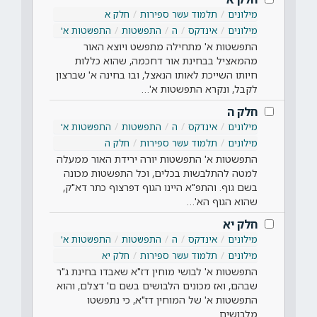
מילונים
תלמוד עשר ספירות
חלק א
מילונים
אינדקס
ה
התפשטות
התפשטות א'
התפשטות א' מתחילה מתפשט ויוצא האור
מהמאציל בבחינת אור דחכמה, שהוא כללות
חיותו השייכת לאותו הנאצל, ובו בחינה א' שברצון
לקבל, ונקרא התפשטות א'…
חלק ה
מילונים
אינדקס
ה
התפשטות
התפשטות א'
מילונים
תלמוד עשר ספירות
חלק ה
התפשטות א' התפשטות יורה ירידת האור ממעלה
למטה להתלבשות בכלים, וכל התפשטות מכונה
בשם גוף. והתפ"א היינו הגוף דפרצוף כתר דא"ק,
שהוא הגוף הא'…
חלק יא
מילונים
אינדקס
ה
התפשטות
התפשטות א'
מילונים
תלמוד עשר ספירות
חלק יא
התפשטות א' לבושי מוחין דז"א שאבדו בחינת ג"ר
שבהם, ואז מכונים הלבושים בשם ם' דצלם, והוא
התפשטות א' של המוחין דז"א, כי נתפשטו
מלבושים…