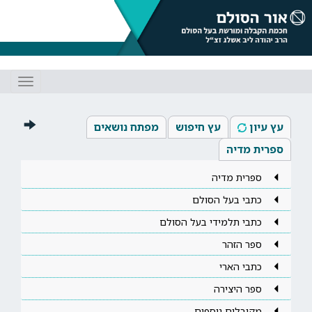
Toggle
gation
עץ עיון
עץ חיפוש
מפתח נושאים
ספרית מדיה
ספרית מדיה
כתבי בעל הסולם
כתבי תלמידי בעל הסולם
ספר הזהר
כתבי הארי
ספר היצירה
מקובלים נוספים