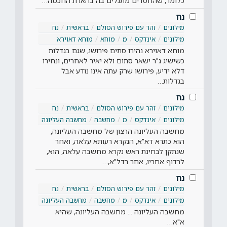
כלומר, שהחסדים מתגלים בה בהארת החכמה…
נח
מילונים
זהר עם פירוש הסולם
בראשית
נח
מילונים
אינדקס
מ
מוחא
מוחא דאוירא
מוחא דאוירא נהירו סתים פירושו, שגם בגדלות
כשישיג ג"ר ישאר סתום ולא יאיר לאחרים, ונחירו
דלא ידיע, פירושו שרק עתה אינו נודע אבל
בגדלות…
נח
מילונים
זהר עם פירוש הסולם
בראשית
נח
מילונים
אינדקס
מ
מחשבה
מחשבה העליונה
מחשבה העליונה הרצון של מחשבה העליונה,
הוא כתרא דא"א, הנקרא רעותא עלאה, ואחר
שנתקן לבחינת ראש נקרא מחשבה עלאה, הוא,
לרדוף אחריו, אחר רדל"א,…
נח
מילונים
זהר עם פירוש הסולם
בראשית
נח
מילונים
אינדקס
מ
מחשבה
מחשבה העליונה
מחשבה העליונה ... מחשבה העליונה, שהיא
א"א…