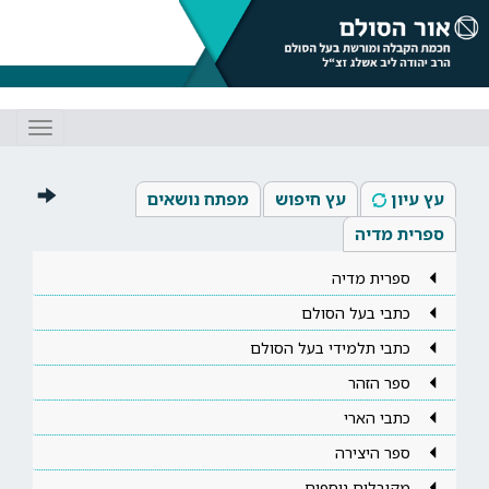
Toggle
gation
עץ עיון
עץ חיפוש
מפתח נושאים
ספרית מדיה
ספרית מדיה
כתבי בעל הסולם
כתבי תלמידי בעל הסולם
ספר הזהר
כתבי הארי
ספר היצירה
מקובלים נוספים