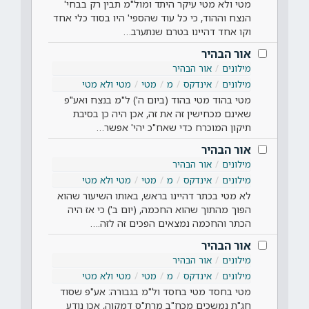
מטי ולא מטי עיקר היתד ומול"מ תבין רק בבחי'
הנצח וההוד, כי כל עוד שהספי' היו בסוד כלי אחד
וקו אחד דהיינו בטרם שנתערב…
אור הבהיר
מילונים
אור הבהיר
מילונים
אינדקס
מ
מטי
מטי ולא מטי
מטי בהוד מטי בהוד (ביום ה') ל"מ בנצח ואע"פ
שאינם מכחישין זה את זה, אכן היה כן בסיבת
תיקון המוכרח כדי שאח"כ יהי' אפשר…
אור הבהיר
מילונים
אור הבהיר
מילונים
אינדקס
מ
מטי
מטי ולא מטי
לא מטי בכתר דהיינו בראש, באותו השיעור שהוא
הפוך מהתוך שהוא החכמה, (יום ב') כי אז היה
הכתר והחכמה נמצאים הפכים זה לזה.…
אור הבהיר
מילונים
אור הבהיר
מילונים
אינדקס
מ
מטי
מטי ולא מטי
מטי בחסד מטי בחסד ול"מ בגבורה: אע"פ שסוד
חג"ת נמשכים מכח"ב מרת"ס דמקוה, אכן נודע