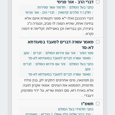
דברי הרב - אור פנימי
כתבי בעל הסולם
תלמוד עשר ספירות
חלק ז ז' מלכים קדמאין
דברי הרב - אור פנימי
דברי הרבכב) ואלו י"א סמני הקטורת אינם אלא
בחינה אחת, שהיא הנוגה לו סביב, וכנגדה ג"כ
ביצירה, וכן בבריאה וכן באצילות. וקליפה זו דנוגה
נקרא…
מאמר עשרה דברים למעבד בסעודתא
לא-סד
ספר הזהר
זהר עם פירוש הסולם
דברים
עקב
מאמר עשרה דברים למעבד בסעודתא לא-סד
כתבי בעל הסולם
זהר עם פירוש הסולם
דברים
עקב
מאמר עשרה דברים למעבד בסעודתא לא-סד
נו) תמינאה, מים אחרונים דתקינו לון, בגין מלח
סדומית, המסמא את העינים. אמאי אקרון חובה.
אלא בארח רזא, סם המות שריא, על ידוי מזוהמין,
דעבדי…
תשמ"ו
כתבי תלמידי בעל הסולם
הרב ברוך שלום הלוי אשלג | הרב"ש
מאמרים