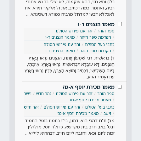
רלז) ותא חזי, דהא אוקמוה, לא יצלי בר נש אחורי
רביה, ואתמר, כמה דכתיב, את ה' אלקיך תירא. את
לאכללא דבעי למדחל מרביה כמורא דשכינתא,…
מאמר הנצנים ד-ו
ספר הזהר
זהר עם פירוש הסולם
הקדמת ספר הזהר
מאמר הנצנים ד-ו
כתבי בעל הסולם
זהר עם פירוש הסולם
הקדמת ספר הזהר
מאמר הנצנים ד-ו
ד) בְּרֵאשִׁית. רִבִּי שִׁמְעוֹן פָּתַח, הַנִּצָּנִים נִרְאוּ בָאָרֶץ.
הַנִּצָּנִים, דָּא עוֹבָדָא דִּבְרֵאשִׁית. נִרְאוּ בָאָרֶץ, אֵימָתַי,
בַּיּוֹם הַשְּׁלִישִׁי, דִּכְתִיב וַתּוֹצֵא הָאָרֶץ, כְּדֵין נִרְאוּ בָאָרֶץ.
עֵת הַזָּמִיר הִגִּיעַ,…
מאמר מכירת יוסף א-מז
ספר הזהר
זהר עם פירוש הסולם
זהר חדש
וישב
מאמר מכירת יוסף א-מז
כתבי בעל הסולם
זהר עם פירוש הסולם
זהר חדש
וישב
מאמר מכירת יוסף א-מז
מב) ת"ח דהכי הוא, דתנן, בי"ז בתמוז בוטל התמיד.
ובט' באב חרב בית מקדשא. כדא"ר יוסי, מגלגלין
זכות ליום זכאי, וחובה ליום חייב. דבההיא ליליא…