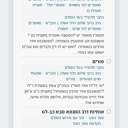
מאמרים לפי נושאים
מאמרי חז'ל
תענית
תענית כו
כתבי תלמידי בעל הסולם
הרב ברוך שלום הלוי אשלג | הרב"ש
מאמרים
מאמרים לפי שנים
תשמ"ו
תשמ"ו מאמר יט ?המשנה אומרת (תענית כו) ?
משנכנס אב ממעטין בשמחה. ?ומשנכנס אדר
מרבים בשמחה. ?ואם יש לו דין ודברים אם עכו"ם
ישפט עמו באדר.…
פורים
כתבי תלמידי בעל הסולם
הרב ברוך שלום הלוי אשלג | הרב"ש
שמעתי
חגים ומועדים
פורים
?א' דר"ח אדר תשי"ג בעיה"ק צפת בסעודת ר"ח
?"משנכנס אדר מרבין בשמחה" [תענית כ"ט ע"א]:
אדר היינו מבחינת גבורות, מלשון אדרת שיער,
שחדש אדר…
אותיות דרב המנונא סבא כב-לט
ספר הזהר
זהר עם פירוש הסולם
הקדמת ספר הזהר