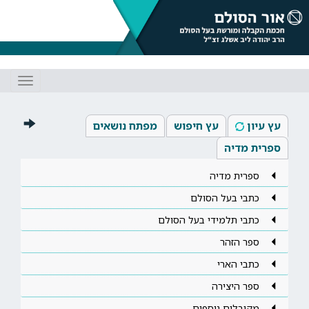
Toggle
gation
עץ עיון
עץ חיפוש
מפתח נושאים
ספרית מדיה
ספרית מדיה
כתבי בעל הסולם
כתבי תלמידי בעל הסולם
ספר הזהר
כתבי הארי
ספר היצירה
מקובלים נוספים