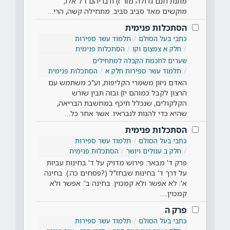
מתנת חנם גדולה מזו ז) ודבריהם ז"ל אלו,
מוקשים מאד סביב סביב. מתחילה קשה, הרי…
הסתכלות פנימית
כתבי בעל הסולם
תלמוד עשר ספירות
חלק א צמצום וקו
הסתכלות פנימית
שערים לחכמת הקבלה למתחילים
תלמוד עשר ספירות חלק א
הסתכלות פנימית
האדם ניזון משמרי הקליפות, וע"כ משתמש עם
הרצון לקבל כמוהם יז) ובזה תבין שורש
הקלקולים, שנכלל תיכף במחשבת הבריאה,
שהיא כדי להנות לנבראיו. אשר אחר כל…
הסתכלות פנימית
כתבי בעל הסולם
תלמוד עשר ספירות
חלק ב עגולים ויושר
הסתכלות פנימית
פרק ד' מבאר: פירוש מדויק על ד' בחינות עביות
על דרך ד' בחינות שבחז"ל (?פסחים כה:). בחינה
א': לא אפשר ולא קמכוין. בחינה ב': אפשר ולא
קמכוין.…
פרק ה
כתבי בעל הסולם
תלמוד עשר ספירות