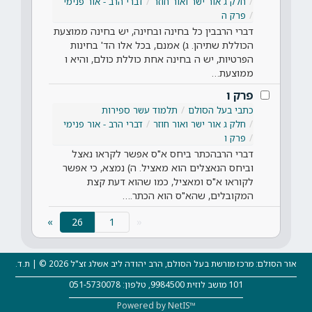
חלק ג אור ישר ואור חוזר
דברי הרב - אור פנימי
פרק ה
דברי הרבבין כל בחינה ובחינה, יש בחינה ממוצעת
הכוללת שתיהן. ג) אמנם, בכל אלו הד' בחינות
הפרטיות, יש ה בחינה אחת כוללת כולם, והיא ו
ממוצעת…
פרק ו
כתבי בעל הסולם
תלמוד עשר ספירות
חלק ג אור ישר ואור חוזר
דברי הרב - אור פנימי
פרק ו
דברי הרבהכתר ביחס א"ס אפשר לקראו נאצל
וביחס הנאצלים הוא מאציל. ה) נמצא, כי אפשר
לקוראו א"ס ומאציל, כמו שהוא דעת קצת
המקובלים, שהא"ס הוא הכתר.…
(current)
»
26
«
אור הסולם: מרכז מורשת בעל הסולם, הרב יהודה ליב אשלג זצ"ל 2026 © | ת.ד.
101 מושב לוזית 9984500, טלפון: 051-5730078
Powered by NetIS™