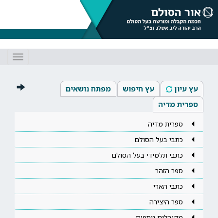
Toggle
gation
עץ עיון
עץ חיפוש
מפתח נושאים
ספרית מדיה
ספרית מדיה
כתבי בעל הסולם
כתבי תלמידי בעל הסולם
ספר הזהר
כתבי הארי
ספר היצירה
מקובלים נוספים