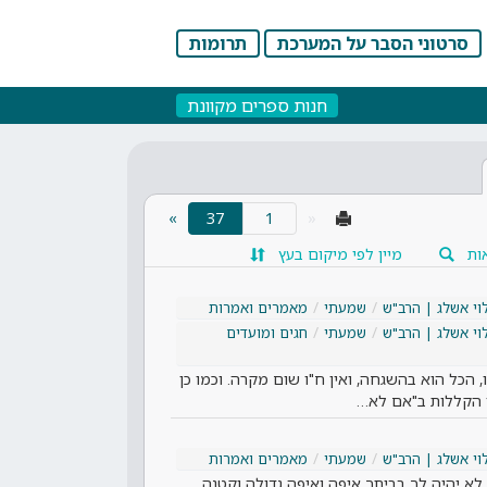
סרטוני הסבר על המערכת
תרומות
חנות ספרים מקוונת
(current)
»
37
«
ות
מיין לפי מיקום בעץ
וי אשלג | הרב"ש
שמעתי
מאמרים ואמרות
וי אשלג | הרב"ש
שמעתי
חגים ומועדים
כל הוא בהשגחה, ואין ח"ו שום מקרה. וכמו כן
ו הקללות ב"אם לא…
וי אשלג | הרב"ש
שמעתי
מאמרים ואמרות
 לא יהיה לך בביתך איפה ואיפה גדולה וקטנה.