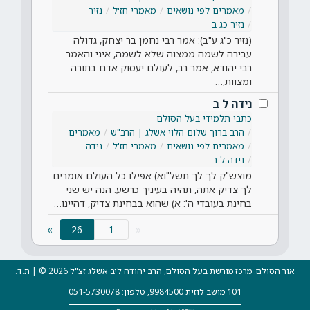
מאמרים לפי נושאים
מאמרי חז'ל
נזיר
נזיר כג ב
(נזיר כ"ג ע"ב): אמר רבי נחמן בר יצחק, גדולה
עבירה לשמה ממצוה שלא לשמה, איני והאמר
רבי יהודא, אמר רב, לעולם יעסוק אדם בתורה
ומצוות,…
נידה ל ב
כתבי תלמידי בעל הסולם
הרב ברוך שלום הלוי אשלג | הרב"ש
מאמרים
מאמרים לפי נושאים
מאמרי חז'ל
נידה
נידה ל ב
מוצש"ק לך לך תשל"וא) אפילו כל העולם אומרים
לך צדיק אתה, תהיה בעיניך כרשע. הנה יש שני
בחינת בעובדי ה': א) שהוא בבחינת צדיק, דהיינו…
(current)
»
26
«
אור הסולם: מרכז מורשת בעל הסולם, הרב יהודה ליב אשלג זצ"ל 2026 © | ת.ד.
101 מושב לוזית 9984500, טלפון: 051-5730078