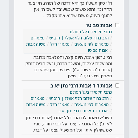
ח"י סיון תשט"ו כך היא דרכה של תורה, חיי צער
תחי' וכו'. והוא משום שכשעובד לשם ה', אין
להגוף תענוג, משום שהוא אינו מקבל…
אבות פב טו
כתבי תלמידי בעל הסולם
הרב ברוך שלום הלוי אשלג | הרב"ש
מאמרים
מאמרים לפי נושאים
מאמרי חז'ל
משנה אבות
אבות פב טו
רבי טרפון אומר, היום קצר, והמלאכה מרובה,
והפועלים עצלים, והשכר הרבה, ובעל הבית דוחק
(אבות פ"ב, משנה ט"ו). פירוש: בזמן שהאדם
מאמין שיש בעה"ב, שאין…
אבות ד ד אבות דרבי נתן יא ב
כתבי תלמידי בעל הסולם
הרב ברוך שלום הלוי אשלג | הרב"ש
מאמרים
מאמרים לפי נושאים
מאמרי חז'ל
משנה אבות
אבות ד ד אבות דרבי נתן יא ב
תשנ"א מאמר לח הנה רז"ל אמרו (אבות דרבי נתן
י"א, ב') כל המגביה עצמו על דברי תורה, סוף
שמשפילין אותו, וכל המשפיל עצמו על דברי…