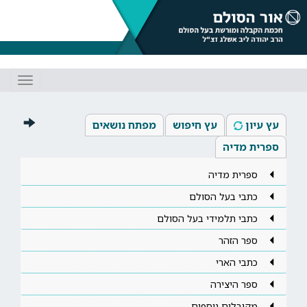
Toggle
gation
עץ עיון
עץ חיפוש
מפתח נושאים
ספרית מדיה
ספרית מדיה
כתבי בעל הסולם
כתבי תלמידי בעל הסולם
ספר הזהר
כתבי הארי
ספר היצירה
מקובלים נוספים