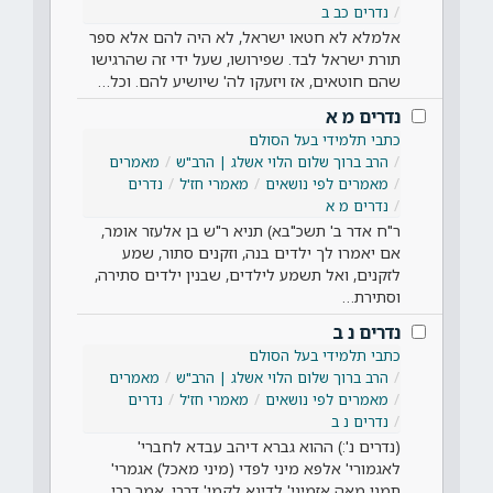
נדרים כב ב
אלמלא לא חטאו ישראל, לא היה להם אלא ספר
תורת ישראל לבד. שפירושו, שעל ידי זה שהרגישו
שהם חוטאים, אז ויזעקו לה' שיושיע להם. וכל…
נדרים מ א
כתבי תלמידי בעל הסולם
הרב ברוך שלום הלוי אשלג | הרב"ש
מאמרים
מאמרים לפי נושאים
מאמרי חז'ל
נדרים
נדרים מ א
ר"ח אדר ב' תשכ"בא) תניא ר"ש בן אלעזר אומר,
אם יאמרו לך ילדים בנה, וזקנים סתור, שמע
לזקנים, ואל תשמע לילדים, שבנין ילדים סתירה,
וסתירת…
נדרים נ ב
כתבי תלמידי בעל הסולם
הרב ברוך שלום הלוי אשלג | הרב"ש
מאמרים
מאמרים לפי נושאים
מאמרי חז'ל
נדרים
נדרים נ ב
(נדרים נ':) ההוא גברא דיהב עבדא לחברי'
לאגמורי' אלפא מיני לפדי (מיני מאכל) אגמרי'
תמני מאה אזמיני' לדינא לקמי' דרבי, אמר רבי