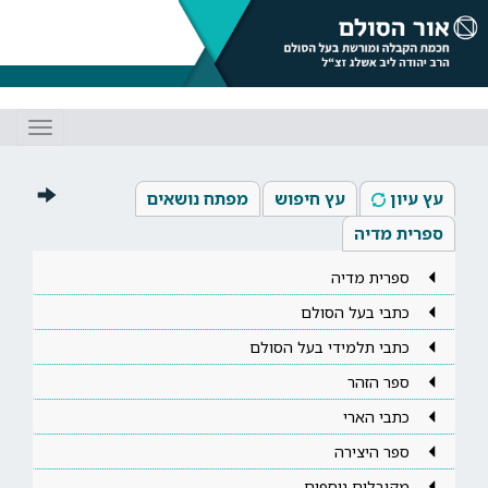
Toggle
gation
עץ עיון
עץ חיפוש
מפתח נושאים
ספרית מדיה
ספרית מדיה
כתבי בעל הסולם
כתבי תלמידי בעל הסולם
ספר הזהר
כתבי הארי
ספר היצירה
מקובלים נוספים