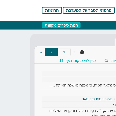
סרטוני הסבר על המערכת
תרומות
חנות ספרים מקוונת
(current)
»
2
«
ות
מיין לפי מיקום בעץ
 מלאך המות, כי ממנה נמשכת המיתה ...…
מלאך המות טוב מאד
י
שרצה הקב"ה בקיום העולם ותקן את המלכות
רי את המנעולא…