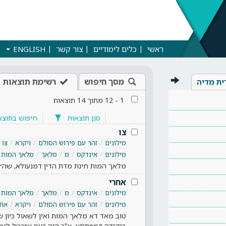
ראשי
כלים לימודיים
צור קשר
ENGLISH
מסך חיפוש
רשימת תוצאות
ית מדיה
1
-
12
מתוך
14
תוצאות
סנן תוצאות
חיפוש בתוצא
צו
מילונים
זהר עם פירוש הסולם
ויקרא
צו
מילונים
אינדקס
מ
מלאך
מלאך המות
מלאך המות חינת מדת הדין דמנעולא, שה״ס
אחרי
מילונים
אינדקס
מ
מלאך
מלאך המות
מילונים
זהר עם פירוש הסולם
ויקרא
אחר
טוב מאד דא מלאך המות ואין לשאול כיון 
בנקודה דמפתחא, א"כ היה ראוי שיבטל לגמ