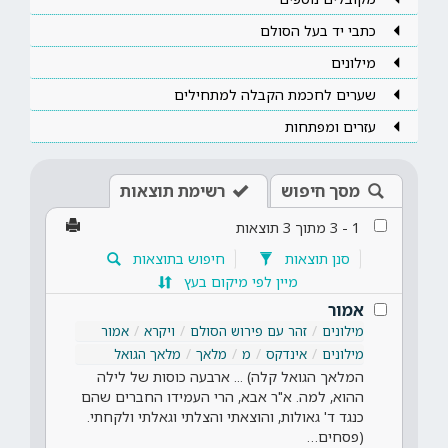
כתבי יד בעל הסולם
מילונים
שערים לחכמת הקבלה למתחילים
עזרים ומפתחות
מסך חיפוש
רשימת תוצאות
1
-
3
מתוך
3
תוצאות
סנן תוצאות
חיפוש בתוצאות
מיין לפי מיקום בעץ
אמור
מילונים
זהר עם פירוש הסולם
ויקרא
אמור
מילונים
אינדקס
מ
מלאך
מלאך הגואל
המלאך הגואל קלה) ... ארבעה כוסות של לילה
ההוא, למה. א"ר אבא, הרי העמידו החברים שהם
כנגד ד' גאולות, והוצאתי והצלתי וגאלתי ולקחתי.
(פסחים…