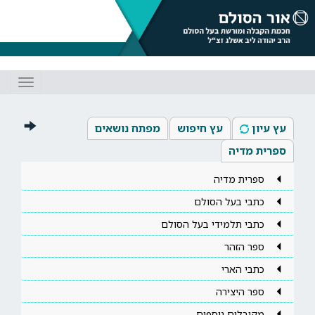
Toggle
gation
עץ עיון
עץ חיפוש
מפתח נושאים
ספרית מדיה
ספרית מדיה
כתבי בעל הסולם
כתבי תלמידי בעל הסולם
ספר הזהר
כתבי הארי
ספר היצירה
מקובלים נוספים