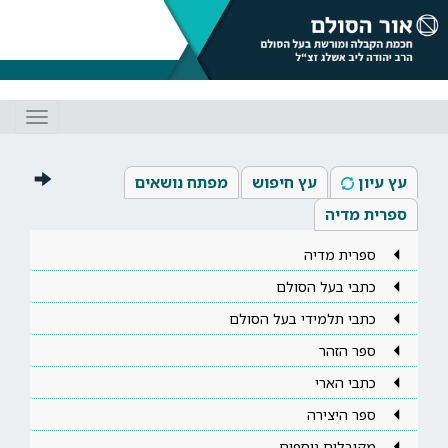
Toggle
gation
עץ עיון
עץ חיפוש
מפתח נושאים
ספרית מדיה
ספרית מדיה
כתבי בעל הסולם
כתבי תלמידי בעל הסולם
ספר הזהר
כתבי הארי
ספר היצירה
מקובלים נוספים