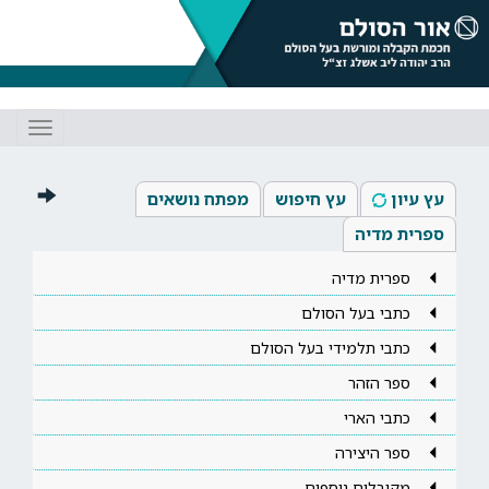
Toggle
gation
עץ עיון
עץ חיפוש
מפתח נושאים
ספרית מדיה
ספרית מדיה
כתבי בעל הסולם
כתבי תלמידי בעל הסולם
ספר הזהר
כתבי הארי
ספר היצירה
מקובלים נוספים