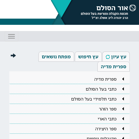
Toggle
gation
עץ עיון
עץ חיפוש
מפתח נושאים
ספרית מדיה
ספרית מדיה
כתבי בעל הסולם
כתבי תלמידי בעל הסולם
ספר הזהר
כתבי הארי
ספר היצירה
מקובלים נוספים