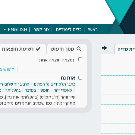
ראשי
כלים לימודיים
צור קשר
ENGLISH
מסך חיפוש
רשימת תוצאות
ית מדיה
נמצאה תוצאה אחת
חיפוש ב
אות נח
כתבי תלמידי בעל הסולם
הרב ברוך שלום הל
מאמרי זהר
חומש
במדבר
בהעלותך
א
עיין זוהר (ח"ג קמ"ט) [בהעלותך אות נח'], מילי
מתיקין אינון, כמו שכתוב הנחמדים מזהב ו