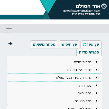
Toggle
gation
עץ עיון
עץ חיפוש
מפתח נושאים
ספרית מדיה
ספרית מדיה
כתבי בעל הסולם
כתבי תלמידי בעל הסולם
ספר הזהר
כתבי הארי
ספר היצירה
מקובלים נוספים