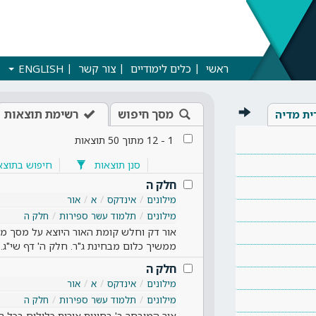
ראשי
כלים לימודיים
צור קשר
ENGLISH
מסך חיפוש
רשימת תוצאות
ית מדיה
1
-
12
מתוך
50
תוצאות
סנן תוצאות
חיפוש בתוצא
חלק ה
מילונים
אינדקס
א
אור
מילונים
תלמוד עשר ספירות
חלק ה
אור דק וחלש קומת האור היוצא על מסך מעב
ממשיך כלום מבחינת ג"ר. חלק ה' דף שי"ג
חלק ה
מילונים
אינדקס
א
אור
מילונים
תלמוד עשר ספירות
חלק ה
אור המובחר ב' בחינות אורות כלולים בכל רש