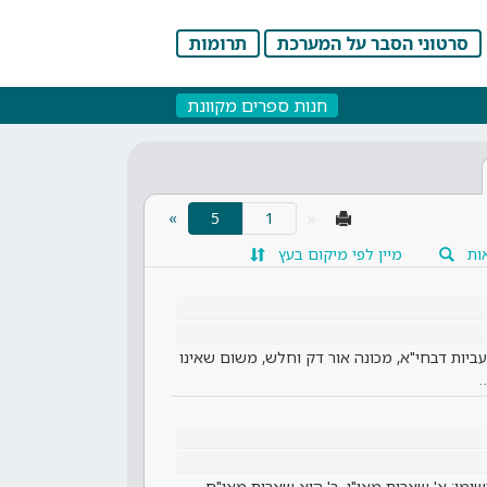
סרטוני הסבר על המערכת
תרומות
חנות ספרים מקוונת
(current)
»
5
«
ות
מיין לפי מיקום בעץ
יות דבחי"א, מכונה אור דק וחלש, משום שאינו
…
ימו: א' שארית מאו"י, ב' היא שארית מאו"ח,