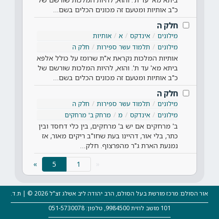
כ"ב אותיות ומטעם זה מכונים הכלים בשם…
חלק ה
מילונים
אינדקס
א
אותיות
מילונים
תלמוד עשר ספירות
חלק ה
אותיות המלכות נקראת א"ת שרומז על כולל אלפא
ביתא מא' עד ת'. והוא, להיות המלכות שורשם של
כ"ב אותיות ומטעם זה מכונים הכלים בשם…
חלק ה
מילונים
תלמוד עשר ספירות
חלק ה
מילונים
אינדקס
מ
מרחק ב' מרחקים
ב' מרחקים אם יש ב' מרחקים, בין כלי דחסד ובין
כתר, בלי אור, דהיינו בעת שחו"ב ריקים מאור, אז
נמנעת הארת ג"ר מהפרצוף. חלק…
(current)
»
5
«
אור הסולם: מרכז מורשת בעל הסולם, הרב יהודה ליב אשלג זצ"ל 2026 © | ת.ד.
101 מושב לוזית 9984500, טלפון: 051-5730078