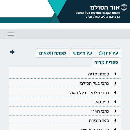
Toggle
gation
עץ עיון
עץ חיפוש
מפתח נושאים
ספרית מדיה
ספרית מדיה
כתבי בעל הסולם
כתבי תלמידי בעל הסולם
ספר הזהר
כתבי הארי
ספר היצירה
מקובלים נוספים