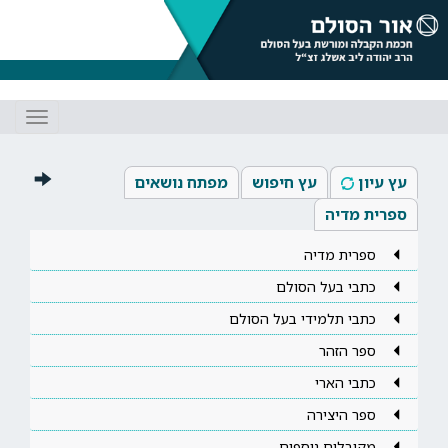
Toggle
gation
עץ עיון
עץ חיפוש
מפתח נושאים
ספרית מדיה
ספרית מדיה
כתבי בעל הסולם
כתבי תלמידי בעל הסולם
ספר הזהר
כתבי הארי
ספר היצירה
מקובלים נוספים