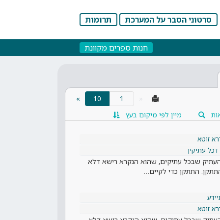
סרטוני הסבר על המערכת
תרומות
חנות ספרים מקוונת
(current)
»
10
«
ות
מיין לפי מיקום בעץ
רא זוטא
דכל עתיקין
: העתיק שבכל עתיקים, שהוא הנקרא רישא דלא
תתקן. התתקן כדי לקיים…
ידע
רא זוטא
 העתיק שבכל עתיקים, שהוא הנקרא רישא דלא