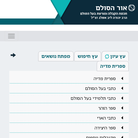
Toggle
gation
עץ עיון
עץ חיפוש
מפתח נושאים
ספרית מדיה
ספרית מדיה
כתבי בעל הסולם
כתבי תלמידי בעל הסולם
ספר הזהר
כתבי הארי
ספר היצירה
מקובלים נוספים