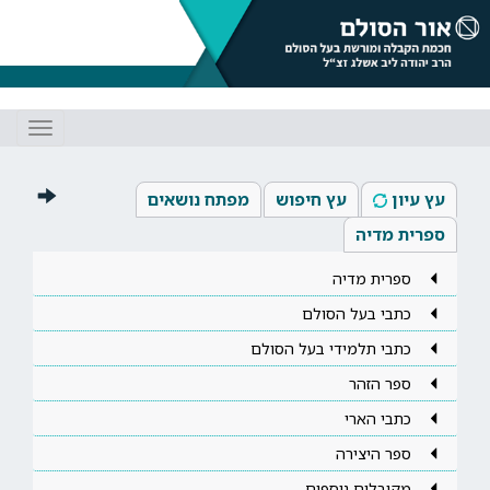
Toggle
gation
עץ עיון
עץ חיפוש
מפתח נושאים
ספרית מדיה
ספרית מדיה
כתבי בעל הסולם
כתבי תלמידי בעל הסולם
ספר הזהר
כתבי הארי
ספר היצירה
מקובלים נוספים