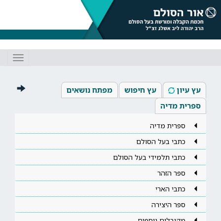
Toggle
gation
עץ עיון
עץ חיפוש
מפתח נושאים
ספרית מדיה
ספרית מדיה
כתבי בעל הסולם
כתבי תלמידי בעל הסולם
ספר הזהר
כתבי הארי
ספר היצירה
מקובלים נוספים