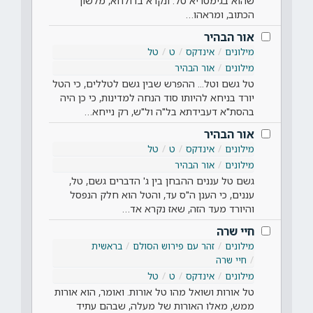
שהוא בגימטריא טל. ונקרא בדולחא, מלשון
הכתוב, ומראהו…
אור הבהיר
מילונים
אינדקס
ט
טל
מילונים
אור הבהיר
טל גשם וטל... ההפרש שבין גשם לטללים, כי הטל
יורד בניחא להיותו סוד הנחה למדינות, כי כן היה
בהסת"א דעבידתא בל"ה ול"ש, רק נייחא…
אור הבהיר
מילונים
אינדקס
ט
טל
מילונים
אור הבהיר
גשם טל עננים ההבחן בין ג' הדברים גשם, טל,
עננים, כי הענן ה"ס עד, והטל הוא חלק הנפסל
והיורד מעד הזה, שאז נקרא אד…
חיי שרה
מילונים
זהר עם פירוש הסולם
בראשית
חיי שרה
מילונים
אינדקס
ט
טל
טל אורות ושואל מהו טל אורות. ואומר, הוא אורות
ממש, מאלו האורות של מעלה, שבהם עתיד