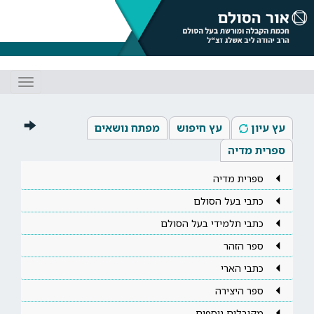
Toggle
gation
עץ עיון
עץ חיפוש
מפתח נושאים
ספרית מדיה
ספרית מדיה
כתבי בעל הסולם
כתבי תלמידי בעל הסולם
ספר הזהר
כתבי הארי
ספר היצירה
מקובלים נוספים