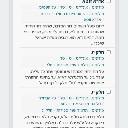
אדרא זוטא
מילונים
אינדקס
ט
טל
טל השמים
מילונים
זהר עם פירוש הסולם
דברים
אדרא זוטא
לחם מטל השמים דור המדבר, שהוא דור היחיד
שהתנהג בבחינת ז"א, דהיינו ע"י משה, שפניו כפני
חמה, דהיינו ז"א, הוא הגביה מעלת ישראל
שיכלו…
חלק יג
מילונים
אינדקס
ט
טל
מילונים
תלמוד עשר ספירות
חלק יג
טל החוורתי המתחדש ונתוסף אחר כל עליה,
עולה ג"כ על הגלגלתא דא"א, על בחינת החוורתי
אשר שם. ונקרא "טל" חלק יג' דף דף א'…
חלק יג
מילונים
אינדקס
ט
טל
טל הבדולח
טל הבדולח טלא דבדולחא
מילונים
תלמוד עשר ספירות
חלק יג
טלא דבדולחא מו"ס דא"א, נקרא טלא דבדולחא,
כי נקרא טל ע"ש יה"ו דהוי"ה דאלפין הנשרש בו,