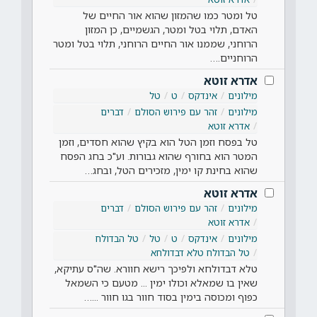
טל ומטר כמו שהמזון שהוא אור החיים של
האדם, תלוי בטל ומטר, הגשמיים, כן המזון
הרוחני, שממנו אור החיים הרוחני, תלוי בטל ומטר
הרוחניים.…
אדרא זוטא
מילונים
אינדקס
ט
טל
מילונים
זהר עם פירוש הסולם
דברים
אדרא זוטא
טל בפסח וזמן הטל הוא בקיץ שהוא חסדים, וזמן
המטר הוא בחורף שהוא גבורות. וע"כ בחג הפסח
שהוא בחינת קו ימין, מזכירים הטל, ובחג…
אדרא זוטא
מילונים
זהר עם פירוש הסולם
דברים
אדרא זוטא
מילונים
אינדקס
ט
טל
טל הבדולח
טל הבדולח טלא דבדולחא
טלא דבדולחא ולפיכך רישא חוורא. שה"ס עתיקא,
שאין בו שמאלא וכולו ימין ... מטעם כי השמאל
כפוף ומכוסה בימין בסוד חוור בגו חוור ...…