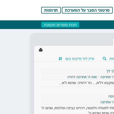
סרטוני הסבר על המערכת
תרומות
חנות ספרים מקוונת
ות
מיין לפי מיקום בעץ
ך לך
' אחרונה
אות ה' אחרונה דהויה
קבא דז"א, ... הו' דהויה. שהוא ז"א…
מה
' אחרונה
יו למעלה ולמטה, דהיינו בבינה ומלכות, שהם ה'
ורה אחת שהיא ה'.…