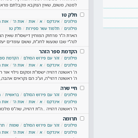
למטה, משום, שאין הנוקבא מקבלתם מראש 
חלק טו
מילונים
אינדקס
א
אות
אות ה'
אות ה
מילונים
תלמוד עשר ספירות
חלק טו
הארת ה"ר מרחוק המוחין דישסו"ת שאין הנ
לנה"י שבו שנעשו לחג"ת, ששם עומדים יעק
הקדמת ספר הזהר
מילונים
זהר עם פירוש הסולם
הקדמת ספר
מילונים
אינדקס
א
אות
אות ה'
אות ה
ה' ראשונה דהויה ישסו"ת ומקום גילוי אור 
ה' ראשונה דהוי"ה, וע"כ הם נקראים אהבה, 
חיי שרה
מילונים
זהר עם פירוש הסולם
בראשית
ח
מילונים
אינדקס
א
אות
אות ה'
אות ה
ה' ראשונה דהויה ...ה"ת דהויה, שה"ס מלכ
תרומה
מילונים
זהר עם פירוש הסולם
שמות
תרו
מילונים
אינדקס
א
אות
אות ה'
אות ה