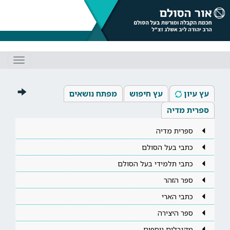
Toggle
gation
עץ עיון
עץ חיפוש
מפתח נושאים
ספרית מדיה
ספרית מדיה
כתבי בעל הסולם
כתבי תלמידי בעל הסולם
ספר הזהר
כתבי הארי
ספר היצירה
מקובלים נוספים