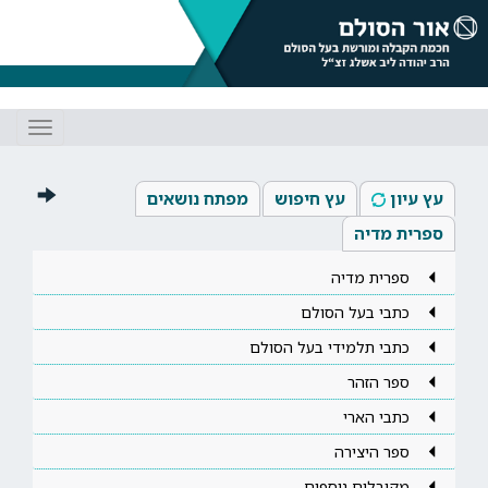
Toggle
gation
עץ עיון
עץ חיפוש
מפתח נושאים
ספרית מדיה
ספרית מדיה
כתבי בעל הסולם
כתבי תלמידי בעל הסולם
ספר הזהר
כתבי הארי
ספר היצירה
מקובלים נוספים