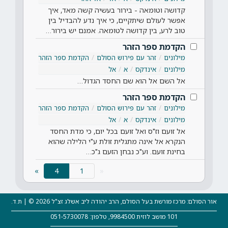
קדושה וטומאה - בירור בעשיה קשה מאד, איך
אפשר לעולם שיתקיים, כי איך נדע להבדיל בין
טוב לרע, בין קדושה לטומאה. אמנם יש בירור…
הקדמת ספר הזהר
מילונים
זהר עם פירוש הסולם
הקדמת ספר הזהר
מילונים
אינדקס
א
אל
אל השם אל הוא שם החסד הגדול…
הקדמת ספר הזהר
מילונים
זהר עם פירוש הסולם
הקדמת ספר הזהר
מילונים
אינדקס
א
אל
אל זועם וז"ס ואל זועם בכל יום, כי מדת החסד
הנקרא אל אינה מתגלית זולת ע"י הלילה שהוא
בחינת זועם. וע"כ נבחן הזעם ג"כ…
(current)
»
4
«
אור הסולם: מרכז מורשת בעל הסולם, הרב יהודה ליב אשלג זצ"ל 2026 © | ת.ד.
101 מושב לוזית 9984500, טלפון: 051-5730078