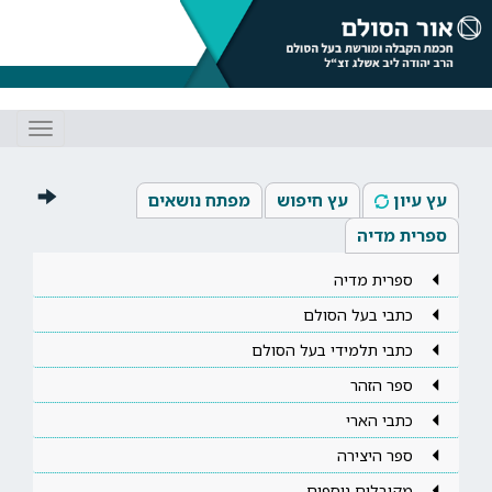
Toggle
gation
עץ עיון
עץ חיפוש
מפתח נושאים
ספרית מדיה
ספרית מדיה
כתבי בעל הסולם
כתבי תלמידי בעל הסולם
ספר הזהר
כתבי הארי
ספר היצירה
מקובלים נוספים