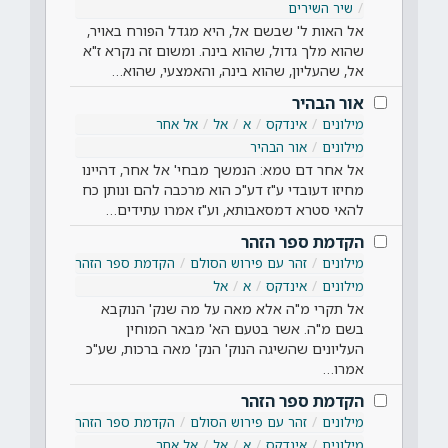
שיר השירים
אל האות ל' שבשם אל, היא מגדל הפורח באויר,
שהוא מלך גדול, שהוא בינה. ומשום זה נקרא ז"א
אל, שהעליון, שהוא בינה, והאמצעי, שהוא…
אור הבהיר
מילונים
אינדקס
א
אל
אל אחר
מילונים
אור הבהיר
אל אחר דם טמא: הנמשך מבחי' אל אחר, דהיינו
מחיזו דעובדי ע"ז דע"כ הוא מרכבה להם ונותן כח
להאי סטרא דמסאבותא, וע"ז אמרו עתידים…
הקדמת ספר הזהר
מילונים
זהר עם פירוש הסולם
הקדמת ספר הזהר
מילונים
אינדקס
א
אל
אל תקרי מ"ה אלא מאה על מה שנק' הנוקבא
בשם מ"ה. אשר בטעם הא' מבאר המוחין
העליונים שהשיגה הנוק' הנק' מאה ברכות, שע"כ
אמרו…
הקדמת ספר הזהר
מילונים
זהר עם פירוש הסולם
הקדמת ספר הזהר
מילונים
אינדקס
א
אל
אל אחר