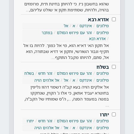
שהוא בחשבון נ״ז. כי להיותן בחינת ת״ת, מרומזים
בהויה, ולהיות, שסתימת תקון א׳ שולט עליהם,…
אדרא רבא
מילונים
אינדקס
א
אל
מילונים
זהר עם פירוש הסולם
במדבר
אדרא רבא
אל תקון הא׳ דא״א הוא, מי אל כמוך. להיות בו אל
תקיף וגבור השורשי, ותקון א׳ דז״א שבתורה, הוא
אל, סתם, להיותו מקבל התוקף…
בשלח
מילונים
זהר עם פירוש הסולם
זהר חדש
בשלח
מילונים
אינדקס
א
אל
אל אלהים הויה
אל אלקים הויה בעא קב"ה דשמוי דהוו גליפין
בחוטרא יעביד אתאן, כי אלו ג' הקוין, שנחקקו
במטה במעמד הסנה, ..., ה"ס שמותיו של הקב"ה,
…
יתרו
מילונים
זהר עם פירוש הסולם
זהר חדש
יתרו
מילונים
אינדקס
א
אל
אל אלהים הויה