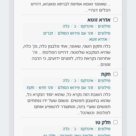
... שאומר ואמא אוזיפת לברתא מאנהא, דהיינו
הכלים דנה״י…
אדרא זוטא
מילונים
אינדקס
כ
כלה
מילונים
זהר עם פירוש הסולם
דברים
אדרא זוטא
כלה ותקון השני, שאמר, אתי מלבנון כלה, נק' כלה,
שהיא הנוקבא שלמטה. דהיינו המלכות ... וה'
אחרונה נקראת כלה, לזמנים ידועים, כי הרבה
זמנים…
חקת
מילונים
אינדקס
כ
כלה
מילונים
זהר עם פירוש הסולם
זהר חדש
חקת
כלה השבת הזה נקרא כל, שהוא יסוד הנקרא כל,
שהוא בחשבון חמשים. משום שעל ידו נפתחים
חמשים שערי בינה, ומתעורר להשפיע אותם
למלכות. וכשהכל…
חלק טו
מילונים
אינדקס
כ
כלה
מילונים
תלמוד עשר ספירות
חלק טו