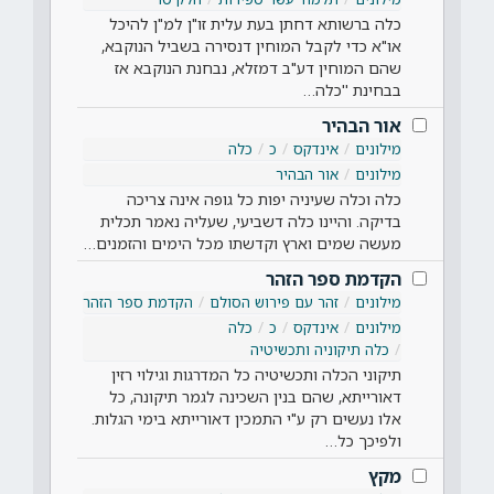
כלה ברשותא דחתן בעת עלית זו"ן למ"ן להיכל
או"א כדי לקבל המוחין דנסירה בשביל הנוקבא,
שהם המוחין דע"ב דמזלא, נבחנת הנוקבא אז
בבחינת ''כלה…
אור הבהיר
מילונים
אינדקס
כ
כלה
מילונים
אור הבהיר
כלה וכלה שעיניה יפות כל גופה אינה צריכה
בדיקה. והיינו כלה דשביעי, שעליה נאמר תכלית
מעשה שמים וארץ וקדשתו מכל הימים והזמנים…
הקדמת ספר הזהר
מילונים
זהר עם פירוש הסולם
הקדמת ספר הזהר
מילונים
אינדקס
כ
כלה
כלה תיקוניה ותכשיטיה
תיקוני הכלה ותכשיטיה כל המדרגות וגילוי רזין
דאורייתא, שהם בנין השכינה לגמר תיקונה, כל
אלו נעשים רק ע"י התמכין דאורייתא בימי הגלות.
ולפיכך כל…
מקץ