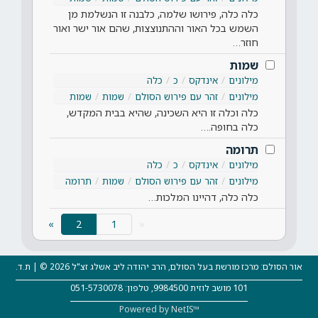
כלה כלה, פירושו שלמה, כלבנה זו הנשלמת מן
השמש בכל האור וההתנוצצות, שהם אור ישר ואור
חוזר…
שמות
מילונים
אינדקס
כ
כלה
מילונים
זהר עם פירוש הסולם
שמות
שמות
כלה וכלה זו היא השכינה, שהיא בבית המקדש,
כלה בחופה.…
תרומה
מילונים
אינדקס
כ
כלה
מילונים
זהר עם פירוש הסולם
שמות
תרומה
כלה כלה, דהיינו המלכות…
(current)
»
2
«
אור הסולם: מרכז מורשת בעל הסולם, הרב יהודה ליב אשלג זצ"ל 2026 © | ת.ד.
101 מושב לוזית 9984500, טלפון: 051-5730078
Powered by NetIS™