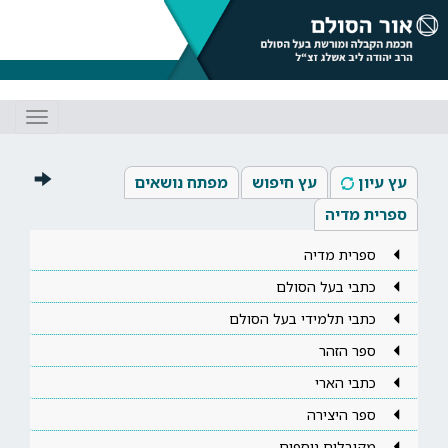
Toggle
gation
עץ עיון
עץ חיפוש
מפתח נושאים
ספרית מדיה
ספרית מדיה
כתבי בעל הסולם
כתבי תלמידי בעל הסולם
ספר הזהר
כתבי הארי
ספר היצירה
מקובלים נוספים