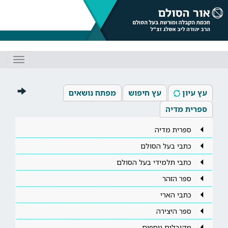
Toggle
gation
עץ עיון
עץ חיפוש
מפתח נושאים
ספרית מדיה
ספרית מדיה
כתבי בעל הסולם
כתבי תלמידי בעל הסולם
ספר הזהר
כתבי הארי
ספר היצירה
מקובלים נוספים