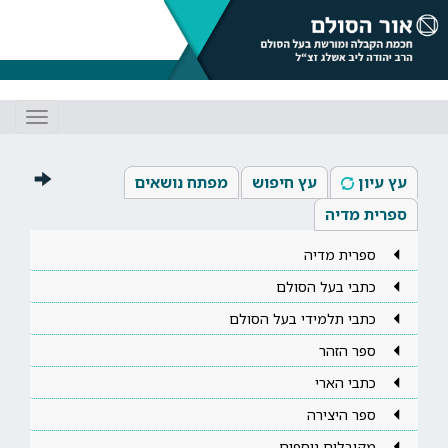
Toggle
gation
עץ עיון
עץ חיפוש
מפתח נושאים
ספרית מדיה
ספרית מדיה
כתבי בעל הסולם
כתבי תלמידי בעל הסולם
ספר הזהר
כתבי הארי
ספר היצירה
מקובלים נוספים