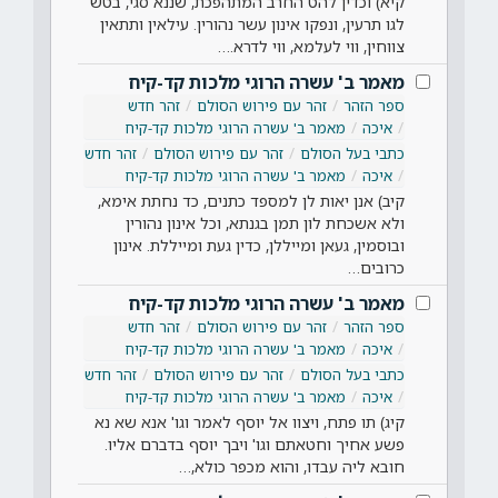
קיא) וכדין להט החרב המתהפכת, שננא סגי, בטש
לגו תרעין, ונפקו אינון עשר נהורין. עילאין ותתאין
צווחין, ווי לעלמא, ווי לדרא.…
מאמר ב' עשרה הרוגי מלכות קד-קיח
ספר הזהר
זהר עם פירוש הסולם
זהר חדש
איכה
מאמר ב' עשרה הרוגי מלכות קד-קיח
כתבי בעל הסולם
זהר עם פירוש הסולם
זהר חדש
איכה
מאמר ב' עשרה הרוגי מלכות קד-קיח
קיב) אנן יאות לן למספד כתנים, כד נחתת אימא,
ולא אשכחת לון תמן בגנתא, וכל אינון נהורין
ובוסמין, געאן ומייללן, כדין געת ומייללת. אינון
כרובים…
מאמר ב' עשרה הרוגי מלכות קד-קיח
ספר הזהר
זהר עם פירוש הסולם
זהר חדש
איכה
מאמר ב' עשרה הרוגי מלכות קד-קיח
כתבי בעל הסולם
זהר עם פירוש הסולם
זהר חדש
איכה
מאמר ב' עשרה הרוגי מלכות קד-קיח
קיג) תו פתח, ויצוו אל יוסף לאמר וגו' אנא שא נא
פשע אחיך וחטאתם וגו' ויבך יוסף בדברם אליו.
חובא ליה עבדו, והוא מכפר כולא,…