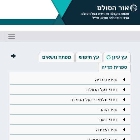
Toggle
gation
עץ עיון
עץ חיפוש
מפתח נושאים
ספרית מדיה
ספרית מדיה
כתבי בעל הסולם
כתבי תלמידי בעל הסולם
ספר הזהר
כתבי הארי
ספר היצירה
מקובלים נוספים