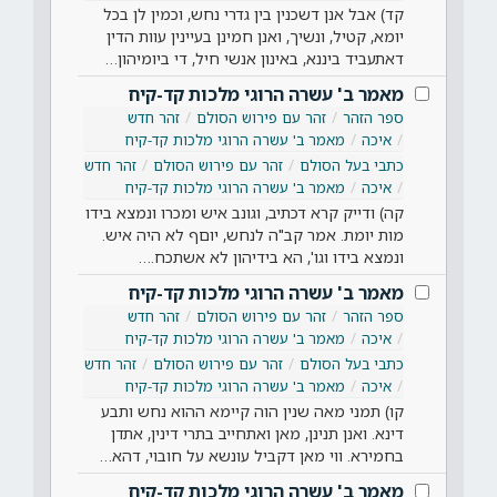
קד) אבל אנן דשכנין בין גדרי נחש, וכמין לן בכל
יומא, קטיל, ונשיך, ואנן חמינן בעיינין עוות הדין
דאתעביד ביננא, באינון אנשי חיל, די ביומיהון…
מאמר ב' עשרה הרוגי מלכות קד-קיח
ספר הזהר
זהר עם פירוש הסולם
זהר חדש
איכה
מאמר ב' עשרה הרוגי מלכות קד-קיח
כתבי בעל הסולם
זהר עם פירוש הסולם
זהר חדש
איכה
מאמר ב' עשרה הרוגי מלכות קד-קיח
קה) ודייק קרא דכתיב, וגונב איש ומכרו ונמצא בידו
מות יומת. אמר קב"ה לנחש, יוםף לא היה איש.
ונמצא בידו וגו', הא בידיהון לא אשתכח.…
מאמר ב' עשרה הרוגי מלכות קד-קיח
ספר הזהר
זהר עם פירוש הסולם
זהר חדש
איכה
מאמר ב' עשרה הרוגי מלכות קד-קיח
כתבי בעל הסולם
זהר עם פירוש הסולם
זהר חדש
איכה
מאמר ב' עשרה הרוגי מלכות קד-קיח
קו) תמני מאה שנין הוה קיימא ההוא נחש ותבע
דינא. ואנן תנינן, מאן ואתחייב בתרי דינין, אתדן
בחמירא. ווי מאן דקביל עונשא על חובוי, דהא…
מאמר ב' עשרה הרוגי מלכות קד-קיח