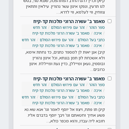
קיא) וכדין להט החרב המתהפכת, שננא סגי, בטש
לגו תרעין, ונפקו אינון עשר נהורין. עילאין ותתאין
צווחין, ווי לעלמא, ווי לדרא.…
מאמר ב' עשרה הרוגי מלכות קד-קיח
ספר הזהר
זהר עם פירוש הסולם
זהר חדש
איכה
מאמר ב' עשרה הרוגי מלכות קד-קיח
כתבי בעל הסולם
זהר עם פירוש הסולם
זהר חדש
איכה
מאמר ב' עשרה הרוגי מלכות קד-קיח
קיב) אנן יאות לן למספד כתנים, כד נחתת אימא,
ולא אשכחת לון תמן בגנתא, וכל אינון נהורין
ובוסמין, געאן ומייללן, כדין געת ומייללת. אינון
כרובים…
מאמר ב' עשרה הרוגי מלכות קד-קיח
ספר הזהר
זהר עם פירוש הסולם
זהר חדש
איכה
מאמר ב' עשרה הרוגי מלכות קד-קיח
כתבי בעל הסולם
זהר עם פירוש הסולם
זהר חדש
איכה
מאמר ב' עשרה הרוגי מלכות קד-קיח
קיג) תו פתח, ויצוו אל יוסף לאמר וגו' אנא שא נא
פשע אחיך וחטאתם וגו' ויבך יוסף בדברם אליו.
חובא ליה עבדו, והוא מכפר כולא,…