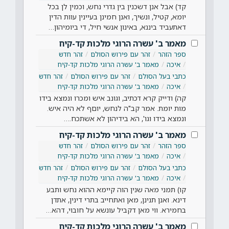
קד) אבל אנן דשכנין בין גדרי נחש, וכמין לן בכל
יומא, קטיל, ונשיך, ואנן חמינן בעיינין עוות הדין
דאתעביד ביננא, באינון אנשי חיל, די ביומיהון…
מאמר ב' עשרה הרוגי מלכות קד-קיח
ספר הזהר
זהר עם פירוש הסולם
זהר חדש
איכה
מאמר ב' עשרה הרוגי מלכות קד-קיח
כתבי בעל הסולם
זהר עם פירוש הסולם
זהר חדש
איכה
מאמר ב' עשרה הרוגי מלכות קד-קיח
קה) ודייק קרא דכתיב, וגונב איש ומכרו ונמצא בידו
מות יומת. אמר קב"ה לנחש, יוםף לא היה איש.
ונמצא בידו וגו', הא בידיהון לא אשתכח.…
מאמר ב' עשרה הרוגי מלכות קד-קיח
ספר הזהר
זהר עם פירוש הסולם
זהר חדש
איכה
מאמר ב' עשרה הרוגי מלכות קד-קיח
כתבי בעל הסולם
זהר עם פירוש הסולם
זהר חדש
איכה
מאמר ב' עשרה הרוגי מלכות קד-קיח
קו) תמני מאה שנין הוה קיימא ההוא נחש ותבע
דינא. ואנן תנינן, מאן ואתחייב בתרי דינין, אתדן
בחמירא. ווי מאן דקביל עונשא על חובוי, דהא…
מאמר ב' עשרה הרוגי מלכות קד-קיח