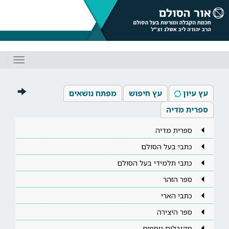
Toggle
gation
עץ עיון
עץ חיפוש
מפתח נושאים
ספרית מדיה
ספרית מדיה
כתבי בעל הסולם
כתבי תלמידי בעל הסולם
ספר הזהר
כתבי הארי
ספר היצירה
מקובלים נוספים