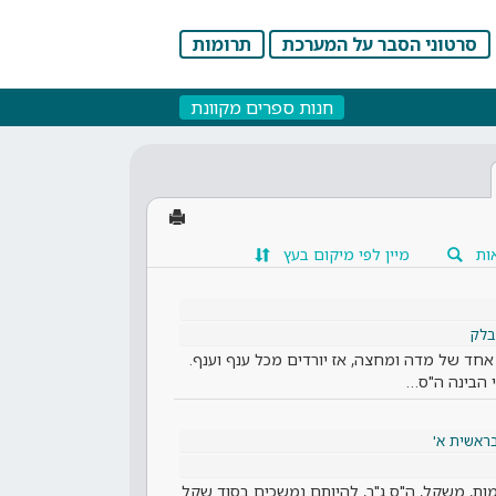
סרטוני הסבר על המערכת
תרומות
חנות ספרים מקוונת
ות
מיין לפי מיקום בעץ
בלק
חד של מדה ומחצה, אז יורדים מכל ענף וענף.
 הבינה ה"ס…
ראשית א'
מות, משקל, ה"ס ג"ר, להיותם נמשכים בסוד שקל