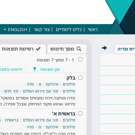
ראשי
כלים לימודיים
צור קשר
ENGLISH
מסך חיפוש
רשימת תוצאות
ית מדיה
1
-
7
מתוך
7
תוצאות
סנן תוצאות
חיפוש בתוצא
בלק
מילונים
אינדקס
מ
מדה
מילונים
זהר עם פירוש הסולם
זהר חדש
מדה ומחצה ויהיו נמצאים אסורים במשקל א
פירוש. שהוא מקור המיתוק שבכל ספירה, כי
בראשית א'
מילונים
זהר עם פירוש הסולם
בראשית
ב
מילונים
אינדקס
מ
מדה
מדה מדה ה"ס ו"ק, דהיינו אור חסדים בשל