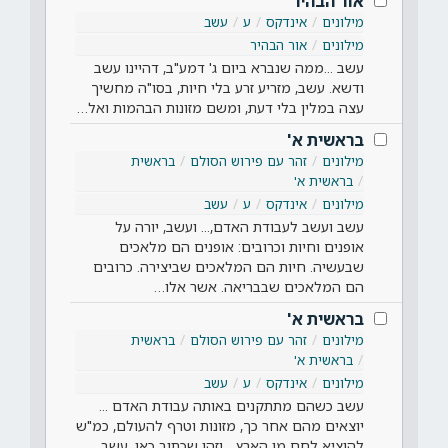
אור הבהיר
מילונים
אינדקס
ע
עשב
מילונים
אור הבהיר
עשב ...ממה שנברא ביום ג' דמע"ב, דהיינו עשב
ודשא. עשב, מזריע זרע בלי חיות, בסו"ה מחשיך
עצה במלין בלי דעת, ומשם מזונות הבהמות ואל…
בראשית א'
מילונים
זהר עם פירוש הסולם
בראשית
בראשית א'
מילונים
אינדקס
ע
עשב
עשב ועשב לעבודת האדם,... ועשב, יורה על
אופנים וחיות וכרובים: אופנים הם מלאכים
שבעשיה. חיות הם המלאכים שביצירה. כרובים
הם המלאכים שבבריאה. אשר אלו…
בראשית א'
מילונים
זהר עם פירוש הסולם
בראשית
בראשית א'
מילונים
אינדקס
ע
עשב
עשב כשהם מתתקנים באותה עבודת האדם ...
יוצאים מהם אחר כך, מזונות וטרף להעולם, כמ"ש
להוציא לחם מן הארץ... וזהו שכתוב כאן, עשב