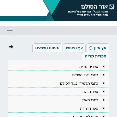
Toggle
gation
עץ עיון
עץ חיפוש
מפתח נושאים
ספרית מדיה
ספרית מדיה
כתבי בעל הסולם
כתבי תלמידי בעל הסולם
ספר הזהר
כתבי הארי
ספר היצירה
מקובלים נוספים