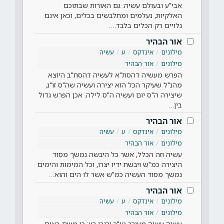
אבי"ע ובעולם עשיה: גם האורות שבתוכם
האלקיות, נעלמים ומתלבשים בכלים, וכאן אינם
גלויים רק הכלים בלבד.…
אור הבהיר
מילונים
אינדקס
ע
עשיה
מילונים
אור הבהיר
הפרש מעשיה דהסת"א לעשיה דהסת"ב היוצא
מהנ"ל שעיקר הכל הוא יצירה ועשיה שה"ס זו"נ,
שיצירה ה"ס יום ועשיה ה"ס לילה. אכן הפרש גדול
בין…
אור הבהיר
מילונים
אינדקס
ע
עשיה
מילונים
אור הבהיר
עשיה וזה הכלל, אשר כל היבשה נמשך מסוד
היצירה כמ"ש ויבשת ידיו יצרו, וכל המימות והימים
נמשך מסוד העשיה כמ"ש אשר לו הים והוא…
אור הבהיר
מילונים
אינדקס
ע
עשיה
מילונים
אור הבהיר
עשיה עשיה מעורב טו"ר ורובו רע: כי משם באים