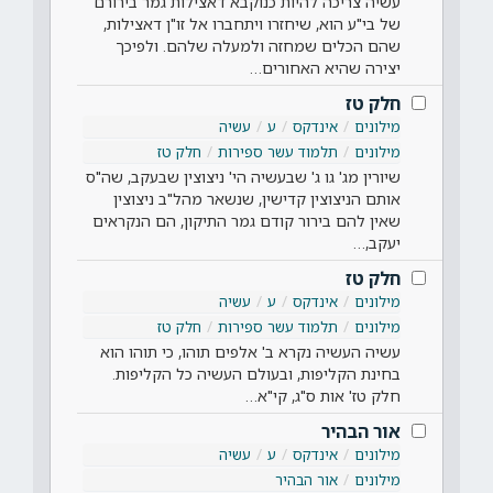
עשיה צריכה להיות כנוקבא דאצילות גמר בירורם
של בי"ע הוא, שיחזרו ויתחברו אל זו"ן דאצילות,
שהם הכלים שמחזה ולמעלה שלהם. ולפיכך
יצירה שהיא האחורים…
חלק טז
מילונים
אינדקס
ע
עשיה
מילונים
תלמוד עשר ספירות
חלק טז
שיורין מג' גו ג' שבעשיה הי' ניצוצין שבעקב, שה"ס
אותם הניצוצין קדישין, שנשאר מהל"ב ניצוצין
שאין להם בירור קודם גמר התיקון, הם הנקראים
יעקב,…
חלק טז
מילונים
אינדקס
ע
עשיה
מילונים
תלמוד עשר ספירות
חלק טז
עשיה העשיה נקרא ב' אלפים תוהו, כי תוהו הוא
בחינת הקליפות, ובעולם העשיה כל הקליפות.
חלק טז' אות ס"ג, קי"א…
אור הבהיר
מילונים
אינדקס
ע
עשיה
מילונים
אור הבהיר