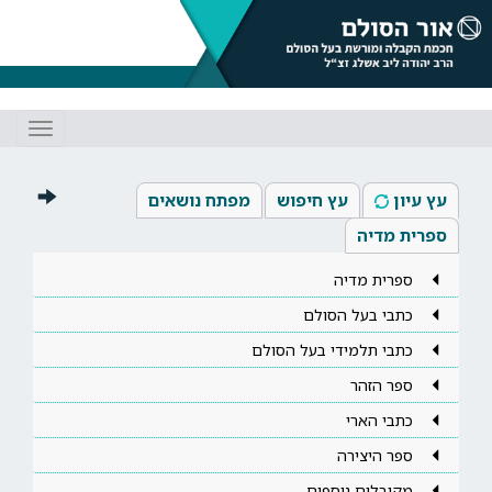
Toggle
gation
עץ עיון
עץ חיפוש
מפתח נושאים
ספרית מדיה
ספרית מדיה
כתבי בעל הסולם
כתבי תלמידי בעל הסולם
ספר הזהר
כתבי הארי
ספר היצירה
מקובלים נוספים