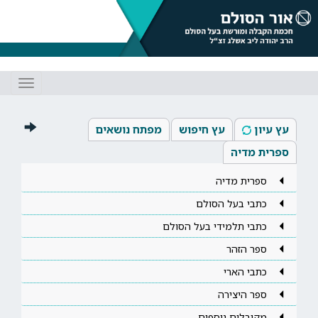
Toggle
gation
עץ עיון
עץ חיפוש
מפתח נושאים
ספרית מדיה
ספרית מדיה
כתבי בעל הסולם
כתבי תלמידי בעל הסולם
ספר הזהר
כתבי הארי
ספר היצירה
מקובלים נוספים