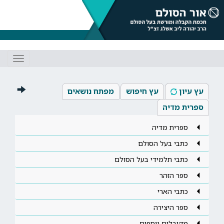
Toggle
gation
עץ עיון
עץ חיפוש
מפתח נושאים
ספרית מדיה
ספרית מדיה
כתבי בעל הסולם
כתבי תלמידי בעל הסולם
ספר הזהר
כתבי הארי
ספר היצירה
מקובלים נוספים