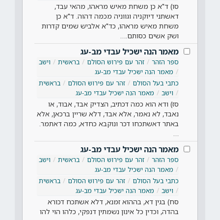
סו) ד"א כן משחת מאיש מראהו, מהאי עבד,
דאשתני דיוקניה וגווניה מכמה דהוה. ד"א כן
משחת מאיש מראהו, כד"א אלביש שמים קדרות
ושק אשים כסותם.…
מאמר הנה ישכיל עבדי מב-עג
ספר הזהר
זהר עם פירוש הסולם
בראשית
וישב
מאמר הנה ישכיל עבדי מב-עג
כתבי בעל הסולם
זהר עם פירוש הסולם
בראשית
וישב
מאמר הנה ישכיל עבדי מב-עג
סז) ודא הוא כמה דכתיב, הצדיק אבד, אבוד, או
נאבד, לא נאמר, אלא אבד, דלא שריין ברכאן, אלא
באתר דאשתכחו דכר ונוקבא כחדא, כמה דאתמר.
…
מאמר הנה ישכיל עבדי מב-עג
ספר הזהר
זהר עם פירוש הסולם
בראשית
וישב
מאמר הנה ישכיל עבדי מב-עג
כתבי בעל הסולם
זהר עם פירוש הסולם
בראשית
וישב
מאמר הנה ישכיל עבדי מב-עג
סח) בגין דא, בההוא זמנא, דלא אשתכח דכורא
בהדה, וכדין כל אינון נשמתין דנפקי, כלהו הוי להו