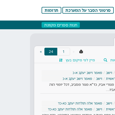
סרטוני הסבר על המערכת
תרומות
חנות ספרים מקוונת
(current)
»
24
«
ות
מיין לפי מיקום בעץ
וישב
מאמר וישב יעקב א-כ
אשית
וישב
מאמר וישב יעקב א-כ
מגורי אביו, כד"א מגור מסביב, דכל יומוי הוה
ביו.…
וישב
מאמר אלה תולדות יעקב כא-כד
אשית
וישב
מאמר אלה תולדות יעקב כא-כד
שב יוסף ביעקב, ואזדווג שמשא בסיהרא, כדין שרא