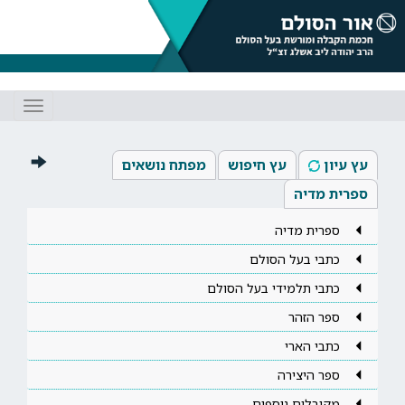
Toggle
gation
עץ עיון
עץ חיפוש
מפתח נושאים
ספרית מדיה
ספרית מדיה
כתבי בעל הסולם
כתבי תלמידי בעל הסולם
ספר הזהר
כתבי הארי
ספר היצירה
מקובלים נוספים