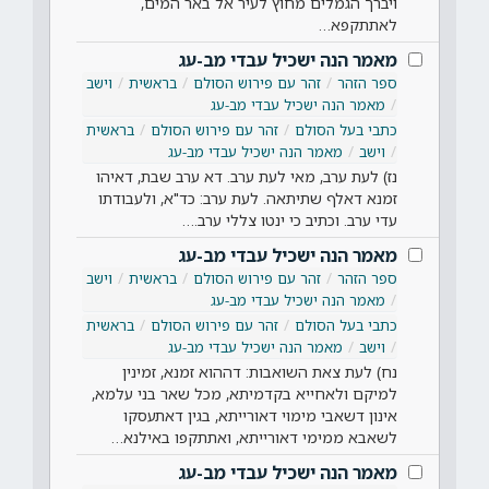
ויברך הגמלים מחוץ לעיר אל באר המים,
לאתתקפא…
מאמר הנה ישכיל עבדי מב-עג
ספר הזהר
זהר עם פירוש הסולם
בראשית
וישב
מאמר הנה ישכיל עבדי מב-עג
כתבי בעל הסולם
זהר עם פירוש הסולם
בראשית
וישב
מאמר הנה ישכיל עבדי מב-עג
נז) לעת ערב, מאי לעת ערב. דא ערב שבת, דאיהו
זמנא דאלף שתיתאה. לעת ערב: כד"א, ולעבודתו
עדי ערב. וכתיב כי ינטו צללי ערב.…
מאמר הנה ישכיל עבדי מב-עג
ספר הזהר
זהר עם פירוש הסולם
בראשית
וישב
מאמר הנה ישכיל עבדי מב-עג
כתבי בעל הסולם
זהר עם פירוש הסולם
בראשית
וישב
מאמר הנה ישכיל עבדי מב-עג
נח) לעת צאת השואבות: דההוא זמנא, זמינין
למיקם ולאחייא בקדמיתא, מכל שאר בני עלמא,
אינון דשאבי מימוי דאורייתא, בגין דאתעסקו
לשאבא ממימי דאורייתא, ואתתקפו באילנא…
מאמר הנה ישכיל עבדי מב-עג