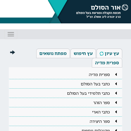
Toggle
gation
עץ עיון
עץ חיפוש
מפתח נושאים
ספרית מדיה
ספרית מדיה
כתבי בעל הסולם
כתבי תלמידי בעל הסולם
ספר הזהר
כתבי הארי
ספר היצירה
מקובלים נוספים