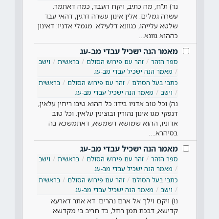
נד) ת"ח, מה כתיב, ויקח העבד, כמה דאתמר.
עשרה גמלים: אלין אינון עשרה דרגין, דהאי עבד
שלטא עלייהו, כגוונא דלעילא. מגמלי אדניו: דאינון
כההוא גוונא…
מאמר הנה ישכיל עבדי מב-עג
ספר הזהר
זהר עם פירוש הסולם
בראשית
וישב
מאמר הנה ישכיל עבדי מב-עג
כתבי בעל הסולם
זהר עם פירוש הסולם
בראשית
וישב
מאמר הנה ישכיל עבדי מב-עג
נה) וכל טוב אדניו בידו: כל ההוא טיבו ריחין עלאין,
דנפקי מגו אינון נהורין ובוצינין עלאין. וכל טוב
אדוניו, ההוא שמושא דשמשא, דאתמשכא בה
בסיהרא.…
מאמר הנה ישכיל עבדי מב-עג
ספר הזהר
זהר עם פירוש הסולם
בראשית
וישב
מאמר הנה ישכיל עבדי מב-עג
כתבי בעל הסולם
זהר עם פירוש הסולם
בראשית
וישב
מאמר הנה ישכיל עבדי מב-עג
נו) ויקם וילך אל ארם נהרים: דא אתר דארעא
קדישא, דבכת תמן רחל, כד חריב בי מקדשא.