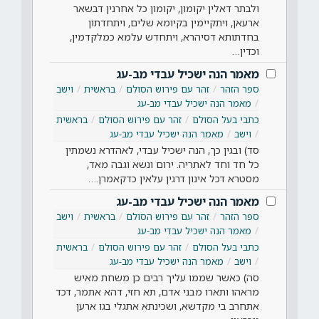
ולבתר דאלין יקומון, יקומון כל אחרנין דבשאר
ארעאן, ויתקיימין בקיומא שלים, ויתחדתון
בחדתותא דסיהרא, ויתחדש עלמא כמלקדמין,
וכדין…
מאמר הנה ישכיל עבדי מב-עג
ספר הזהר
זהר עם פירוש הסולם
בראשית
וישב
מאמר הנה ישכיל עבדי מב-עג
כתבי בעל הסולם
זהר עם פירוש הסולם
בראשית
וישב
מאמר הנה ישכיל עבדי מב-עג
סד) ובגין כך, הנה ישכיל עבדי, לאהדרא נשמתין
כל חד וחד לאתריה. ירום ונשא וגבה מאד,
מסטרא דכל אינון דרגין עלאין כדקאמרן.…
מאמר הנה ישכיל עבדי מב-עג
ספר הזהר
זהר עם פירוש הסולם
בראשית
וישב
מאמר הנה ישכיל עבדי מב-עג
כתבי בעל הסולם
זהר עם פירוש הסולם
בראשית
וישב
מאמר הנה ישכיל עבדי מב-עג
סה) כאשר שממו עליך רבים כן משחת מאיש
מראהו ותארו מבני אדם, תא חזי, דהא אתמר, דכד
אתחרב בי מקדשא, ושכינתא אתגלי בגו ארען