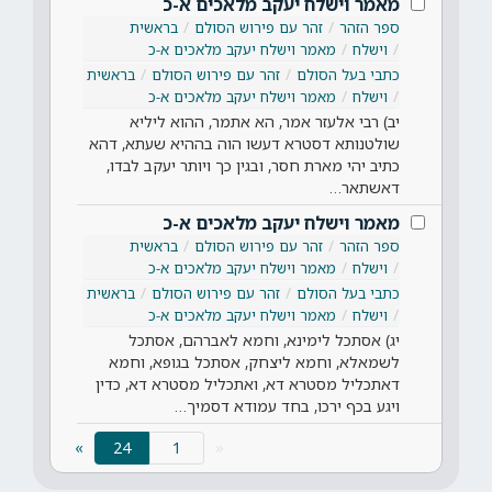
מאמר וישלח יעקב מלאכים א-כ
ספר הזהר
זהר עם פירוש הסולם
בראשית
וישלח
מאמר וישלח יעקב מלאכים א-כ
כתבי בעל הסולם
זהר עם פירוש הסולם
בראשית
וישלח
מאמר וישלח יעקב מלאכים א-כ
יב) רבי אלעזר אמר, הא אתמר, ההוא ליליא
שולטנותא דסטרא דעשו הוה בההיא שעתא, דהא
כתיב יהי מארת חסר, ובגין כך ויותר יעקב לבדו,
דאשתאר…
מאמר וישלח יעקב מלאכים א-כ
ספר הזהר
זהר עם פירוש הסולם
בראשית
וישלח
מאמר וישלח יעקב מלאכים א-כ
כתבי בעל הסולם
זהר עם פירוש הסולם
בראשית
וישלח
מאמר וישלח יעקב מלאכים א-כ
יג) אסתכל לימינא, וחמא לאברהם, אסתכל
לשמאלא, וחמא ליצחק, אסתכל בגופא, וחמא
דאתכליל מסטרא דא, ואתכליל מסטרא דא, כדין
ויגע בכף ירכו, בחד עמודא דסמיך…
(current)
»
24
«