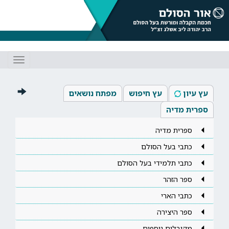
Toggle
gation
עץ עיון
עץ חיפוש
מפתח נושאים
ספרית מדיה
ספרית מדיה
כתבי בעל הסולם
כתבי תלמידי בעל הסולם
ספר הזהר
כתבי הארי
ספר היצירה
מקובלים נוספים