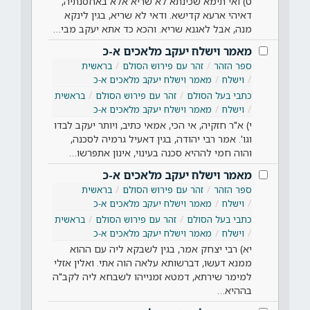
ט) ואי תימא שכינתא לא שריא אלא באחסנתיה,
דאיהי ארעא קדישא. ודאי לא שריא, בגין לינקא
מנה, אבל לאגנא שריא. והכא כד אתא יעקב מבי…
מאמר וישלח יעקב מלאכים א-כ
ספר הזהר
זהר עם פירוש הסולם
בראשית
וישלח
מאמר וישלח יעקב מלאכים א-כ
כתבי בעל הסולם
זהר עם פירוש הסולם
בראשית
וישלח
מאמר וישלח יעקב מלאכים א-כ
י) א"ר חזקיה, אי הכי, אמאי כתיב, ויותר יעקב לבדו
וגו'. אמר רבי יהודה, בגין דאעיל גרמיה לסכנה,
והוה חמי לההיא סכנה בעינוי, אינון אתפרשו…
מאמר וישלח יעקב מלאכים א-כ
ספר הזהר
זהר עם פירוש הסולם
בראשית
וישלח
מאמר וישלח יעקב מלאכים א-כ
כתבי בעל הסולם
זהר עם פירוש הסולם
בראשית
וישלח
מאמר וישלח יעקב מלאכים א-כ
יא) רבי יצחק אמר, בגין לשבקא ליה עם ההוא
ממנא דעשו, דברשותא עלאה הוה אתי. ואלין אזלי
למימר שירתא, דמטא זמנייהו לשבחא ליה לקב"ה
בההיא…