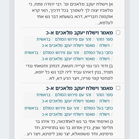
א) וישלח יעקב מלאכים וגו'. רבי יהודה פתח, כי
מלאכיו יצוה לך לשמרך בכל דרכיך, האי קרא
אוקמוה חברייא, דהא בשעתא דבר נש אתי
לעלמא,…
מאמר וישלח יעקב מלאכים א-כ
ספר הזהר
זהר עם פירוש הסולם
בראשית
וישלח
מאמר וישלח יעקב מלאכים א-כ
כתבי בעל הסולם
זהר עם פירוש הסולם
בראשית
וישלח
מאמר וישלח יעקב מלאכים א-כ
ב) ודוד הכי נמי קרייה חטאת, דכתיב וחטאתי נגדי
תמיד, בגין דאיהו עביד ליה לבר נש כל יומא,
למחטי קמי מריה, ויצר הרע דא, לא…
מאמר וישלח יעקב מלאכים א-כ
ספר הזהר
זהר עם פירוש הסולם
בראשית
וישלח
מאמר וישלח יעקב מלאכים א-כ
כתבי בעל הסולם
זהר עם פירוש הסולם
בראשית
וישלח
מאמר וישלח יעקב מלאכים א-כ
ג) ואימתי אתי בר נש לאתדכאה, כד איהו בר
תליסר שנין, כדין אזדווג בר נש בתרווייהו, חד
מימינא, וחד משמאלא, יצר טוב לימינא, ויצר רע…