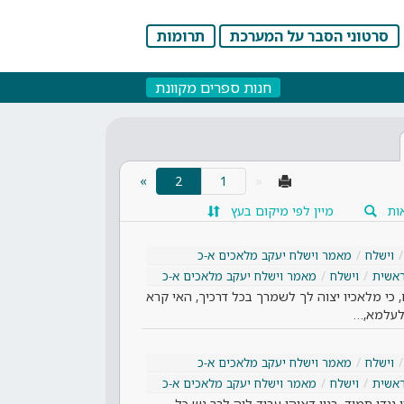
סרטוני הסבר על המערכת
תרומות
חנות ספרים מקוונת
(current)
»
2
«
ות
מיין לפי מיקום בעץ
וישלח
מאמר וישלח יעקב מלאכים א-כ
אשית
וישלח
מאמר וישלח יעקב מלאכים א-כ
, כי מלאכיו יצוה לך לשמרך בכל דרכיך, האי קרא
לעלמא,…
וישלח
מאמר וישלח יעקב מלאכים א-כ
אשית
וישלח
מאמר וישלח יעקב מלאכים א-כ
נגדי תמיד, בגין דאיהו עביד ליה לבר נש כל