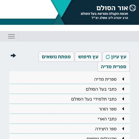
Toggle
gation
עץ עיון
עץ חיפוש
מפתח נושאים
ספרית מדיה
ספרית מדיה
כתבי בעל הסולם
כתבי תלמידי בעל הסולם
ספר הזהר
כתבי הארי
ספר היצירה
מקובלים נוספים