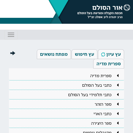
Toggle
gation
עץ עיון
עץ חיפוש
מפתח נושאים
ספרית מדיה
ספרית מדיה
כתבי בעל הסולם
כתבי תלמידי בעל הסולם
ספר הזהר
כתבי הארי
ספר היצירה
מקובלים נוספים