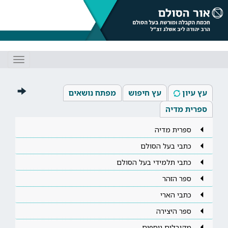
Toggle
gation
עץ עיון
עץ חיפוש
מפתח נושאים
ספרית מדיה
ספרית מדיה
כתבי בעל הסולם
כתבי תלמידי בעל הסולם
ספר הזהר
כתבי הארי
ספר היצירה
מקובלים נוספים