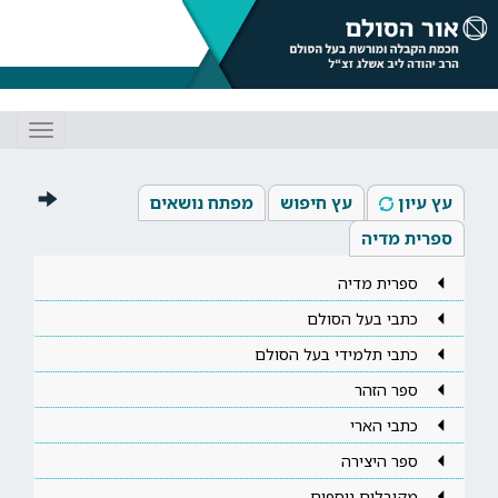
Toggle
gation
עץ עיון
עץ חיפוש
מפתח נושאים
ספרית מדיה
ספרית מדיה
כתבי בעל הסולם
כתבי תלמידי בעל הסולם
ספר הזהר
כתבי הארי
ספר היצירה
מקובלים נוספים