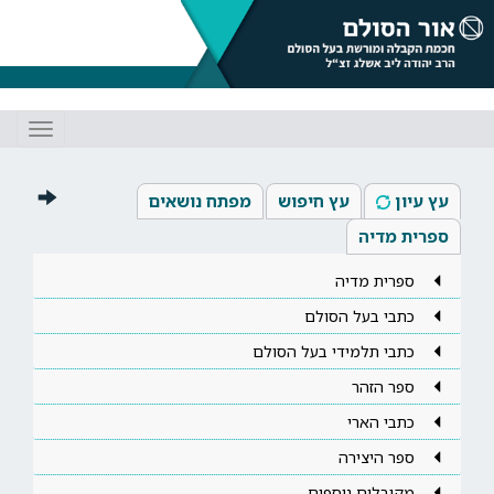
Toggle
gation
עץ עיון
עץ חיפוש
מפתח נושאים
ספרית מדיה
ספרית מדיה
כתבי בעל הסולם
כתבי תלמידי בעל הסולם
ספר הזהר
כתבי הארי
ספר היצירה
מקובלים נוספים